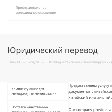
Профессиональное
светодиодное освещение
Юридический перевод
—
—
Главная
Услуги
Перевод китайский-английский-русский (
Предоставляем услугу
Комплектующие для
документов с китайског
светодиодных светильников
китайский или английс
Поставка качественных
Our company provides a t