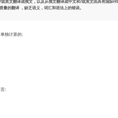
或英文翻译成俄文，以及从俄文翻译成中文和/或英文由具有国际HSK5
质量的翻译 ，缺乏语义，词汇和语法上的错误。
单独计算的:
言: