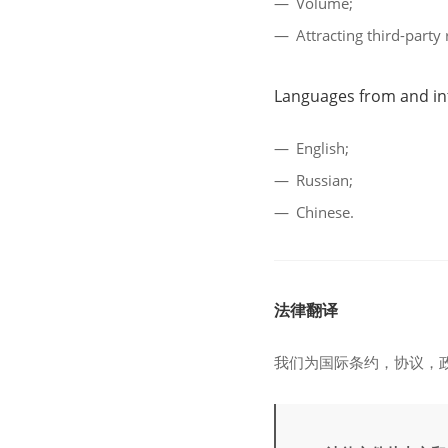
Volume;
Attracting third-party
Languages from and int
English;
Russian;
Chinese.
法律翻译
我们为国际条约，协议，