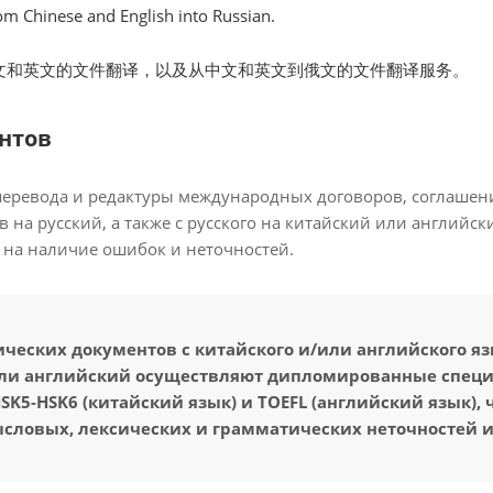
rom Chinese and English into Russian.
文和英文的文件翻译，以及从中文和英文到俄文的文件翻译服务。
нтов
перевода и редактуры международных договоров, соглашени
в на русский, а также с русского на китайский или английс
 на наличие ошибок и неточностей.
еских документов с китайского и/или английского язык
или английский осуществляют дипломированные спе
K5-HSK6 (китайский язык) и TOEFL (английский язык), 
ысловых, лексических и грамматических неточностей и