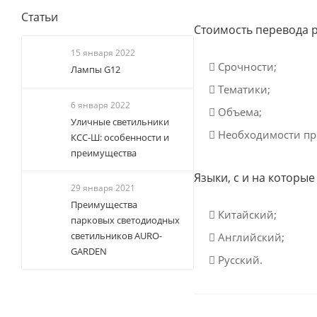
Статьи
Стоимость перевода р
15 января 2022
Срочности;
Лампы G12
Тематики;
6 января 2022
Объема;
Уличные светильники
Необходимости при
КСС-Ш: особенности и
преимущества
Языки, с и на которы
29 января 2021
Преимущества
Китайский;
парковых светодиодных
светильников AURO-
Английский;
GARDEN
Русский.