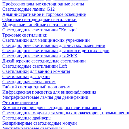
Профессиональные светодиодные лампы
Светодиодные лампы G12
Административное и торговое освещение
Офисные светодиодные светильники
Модульные линейные светильники
Светодиодные светильники "Кольцо"
Трековые светильники
Светильники для медицинских учреждений
Светодиодные светильники для чистых помещений
Светодиодные светильники для школ и детских садов
Светодиодные светильники для ЖКХ
Дизайнерские светодиодные светильники
Светодиодные светильники Loft
Светильники для ванной комнаты
Светильники для кухни
Светодиодная лента оптом
Гибкий светодиодный неон оптом
Инфракрасная подсветка для видеонаблюдения
Ультрафиолетовые лампы для дезинфекции
Фитосветильники
Комплектующие для светодиодных светильников
Светодиодные модули для мощных прожекторов, промышленны
Светодиодные драйверы
Бездрайверные светодиодные модули
Ультрафиолетовые светодиоды