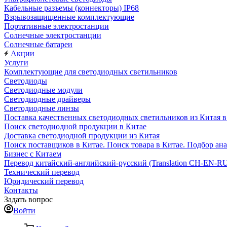
Кабельные разъемы (коннекторы) IP68
Взрывозащищенные комплектующие
Портативные электростанции
Солнечные электростанции
Солнечные батареи
Акции
Услуги
Комплектующие для светодиодных светильников
Светодиоды
Светодиодные модули
Cветодиодные драйверы
Светодиодные линзы
Поставка качественных светодиодных светильников из Китая в 
Поиск светодиодной продукции в Китае
Доставка светодиодной продукции из Китая
Поиск поставщиков в Китае. Поиск товара в Китае. Подбор ана
Бизнес с Китаем
Перевод китайский-английский-русский (Translation CH-EN-R
Технический перевод
Юридический перевод
Контакты
Задать вопрос
Войти