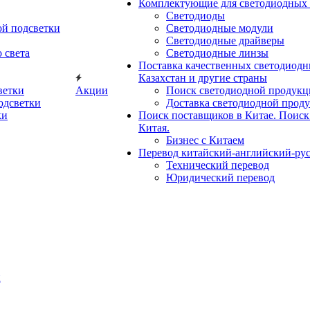
Комплектующие для светодиодных 
Светодиоды
ой подсветки
Светодиодные модули
Cветодиодные драйверы
 света
Светодиодные линзы
Поставка качественных светодиодны
Казахстан и другие страны
ветки
Акции
Поиск светодиодной продукц
одсветки
Доставка светодиодной проду
ки
Поиск поставщиков в Китае. Поиск 
Китая.
Бизнес с Китаем
Перевод китайский-английский-рус
Технический перевод
Юридический перевод
й