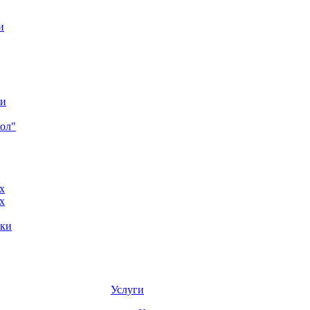
и
ки
ол"
x
x
ики
Услуги