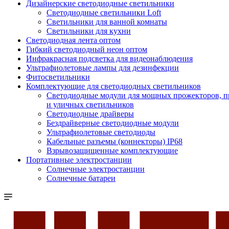
Дизайнерские светодиодные светильники
Светодиодные светильники Loft
Светильники для ванной комнаты
Светильники для кухни
Светодиодная лента оптом
Гибкий светодиодный неон оптом
Инфракрасная подсветка для видеонаблюдения
Ультрафиолетовые лампы для дезинфекции
Фитосветильники
Комплектующие для светодиодных светильников
Светодиодные модули для мощных прожекторов,
и уличных светильников
Светодиодные драйверы
Бездрайверные светодиодные модули
Ультрафиолетовые светодиоды
Кабельные разъемы (коннекторы) IP68
Взрывозащищенные комплектующие
Портативные электростанции
Солнечные электростанции
Солнечные батареи