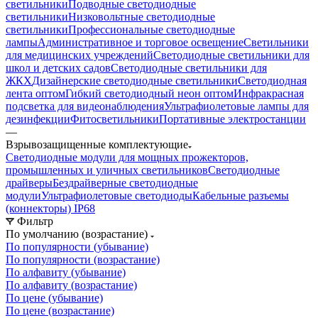
светильники
Подводные светодиодные
светильники
Низковольтные светодиодные
светильники
Профессиональные светодиодные
лампы
Административное и торговое освещение
Светильники
для медицинских учреждений
Светодиодные светильники для
школ и детских садов
Светодиодные светильники для
ЖКХ
Дизайнерские светодиодные светильники
Светодиодная
лента оптом
Гибкий светодиодный неон оптом
Инфракрасная
подсветка для видеонаблюдения
Ультрафиолетовые лампы для
дезинфекции
Фитосветильники
Портативные электростанции
—
Взрывозащищенные комплектующие
Светодиодные модули для мощных прожекторов,
промышленных и уличных светильников
Светодиодные
драйверы
Бездрайверные светодиодные
модули
Ультрафиолетовые светодиоды
Кабельные разъемы
(коннекторы) IP68
Фильтр
По умолчанию (возрастание)
По популярности (убывание)
По популярности (возрастание)
По алфавиту (убывание)
По алфавиту (возрастание)
По цене (убывание)
По цене (возрастание)