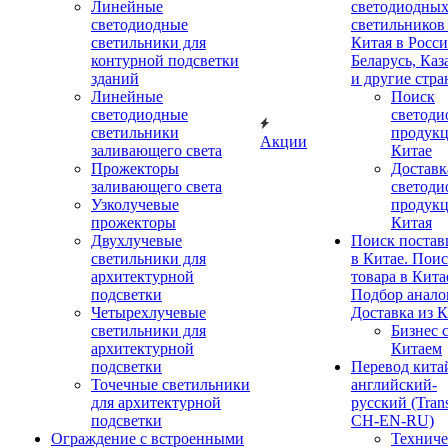
Линейные
светодиодны
светодиодные
светильников
светильники для
Китая в Росс
контурной подсветки
Беларусь, Каз
зданий
и другие стр
Линейные
Поиск
светодиодные
светоди
светильники
продукц
Акции
заливающего света
Китае
Прожекторы
Доставк
заливающего света
светоди
Узколучевые
продукц
прожекторы
Китая
Двухлучевые
Поиск поста
светильники для
в Китае. Пои
архитектурной
товара в Кита
подсветки
Подбор анало
Четырехлучевые
Доставка из К
светильники для
Бизнес 
архитектурной
Китаем
подсветки
Перевод кита
Точечные светильники
английский-
для архитектурной
русский (Trans
подсветки
CH-EN-RU)
Ограждение с встроенными
Технич