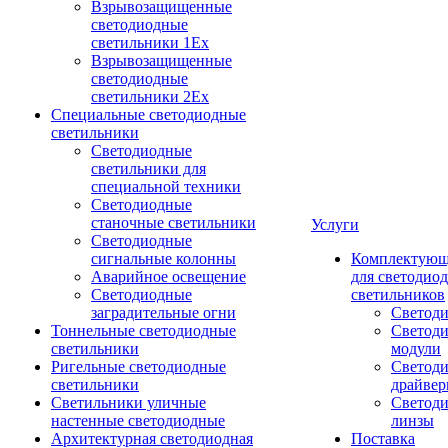
Взрывозащищенные
светодиодные
светильники 1Ex
Взрывозащищенные
светодиодные
светильники 2Ex
Специальные светодиодные
светильники
Светодиодные
светильники для
специальной техники
Светодиодные
станочные светильники
Услуги
Светодиодные
сигнальные колонны
Комплектую
Аварийное освещение
для светодио
Светодиодные
светильников
заградительные огни
Светод
Тоннельные светодиодные
Светод
светильники
модули
Ригельные светодиодные
Cветод
светильники
драйве
Светильники уличные
Светод
настенные светодиодные
линзы
Архитектурная светодиодная
Поставка