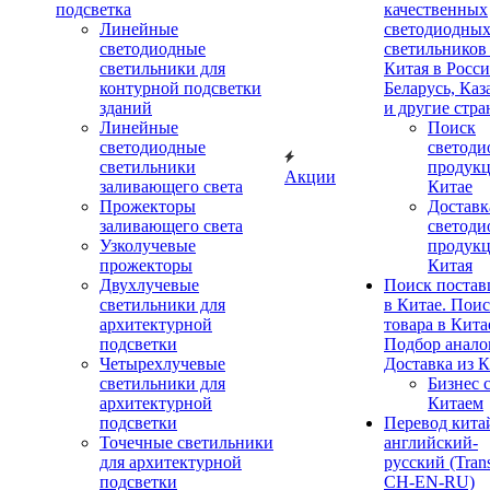
подсветка
качественных
Линейные
светодиодны
светодиодные
светильников
светильники для
Китая в Росс
контурной подсветки
Беларусь, Каз
зданий
и другие стр
Линейные
Поиск
светодиодные
светоди
светильники
продукц
Акции
заливающего света
Китае
Прожекторы
Доставк
заливающего света
светоди
Узколучевые
продукц
прожекторы
Китая
Двухлучевые
Поиск поста
светильники для
в Китае. Пои
архитектурной
товара в Кита
подсветки
Подбор анало
Четырехлучевые
Доставка из К
светильники для
Бизнес 
архитектурной
Китаем
подсветки
Перевод кита
Точечные светильники
английский-
для архитектурной
русский (Trans
подсветки
CH-EN-RU)