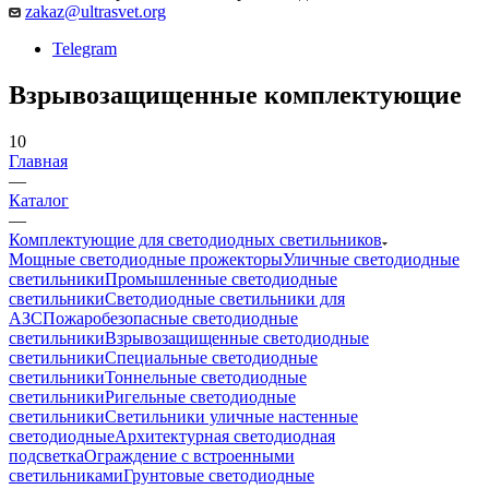
zakaz@ultrasvet.org
Telegram
Взрывозащищенные комплектующие
10
Главная
—
Каталог
—
Комплектующие для светодиодных светильников
Мощные светодиодные прожекторы
Уличные светодиодные
светильники
Промышленные светодиодные
светильники
Светодиодные светильники для
АЗС
Пожаробезопасные светодиодные
светильники
Взрывозащищенные светодиодные
светильники
Специальные светодиодные
светильники
Тоннельные светодиодные
светильники
Ригельные светодиодные
светильники
Светильники уличные настенные
светодиодные
Архитектурная светодиодная
подсветка
Ограждение с встроенными
светильниками
Грунтовые светодиодные