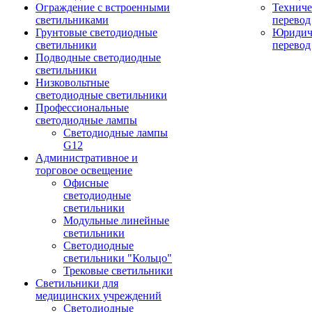
Ограждение с встроенными
Технич
светильниками
перевод
Грунтовые светодиодные
Юридич
светильники
перевод
Подводные светодиодные
светильники
Низковольтные
светодиодные светильники
Профессиональные
светодиодные лампы
Светодиодные лампы
G12
Административное и
торговое освещение
Офисные
светодиодные
светильники
Модульные линейные
светильники
Светодиодные
светильники "Кольцо"
Трековые светильники
Светильники для
медицинских учреждений
Светодиодные