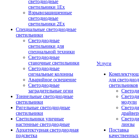
светодиодные
светильники 1Ex
Взрывозащищенные
светодиодные
светильники 2Ex
Специальные светодиодные
светильники
Светодиодные
светильники для
специальной техники
Светодиодные
станочные светильники
Услуги
Светодиодные
сигнальные колонны
Комплектую
Аварийное освещение
для светодио
Светодиодные
светильников
заградительные огни
Светод
Тоннельные светодиодные
Светод
светильники
модули
Ригельные светодиодные
Cветод
светильники
драйве
Светильники уличные
Светод
настенные светодиодные
линзы
Архитектурная светодиодная
Поставка
подсветка
качественных